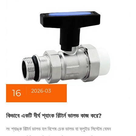
16
2026-03
কিভাবে একটি দীর্ঘ শ্যাংক রিটার্ন ভালভ কাজ করে?
লং শ্যাঙ্ক রিটার্ন ভালভ হল বিশেষ চেক ভালভ যা ফ্লুইড সিস্টেম যেমন