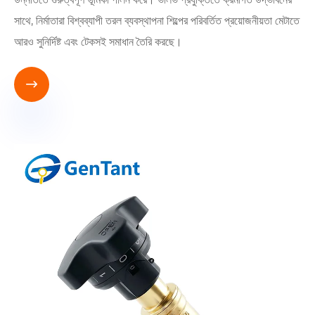
সাথে, নির্মাতারা বিশ্বব্যাপী তরল ব্যবস্থাপনা শিল্পের পরিবর্তিত প্রয়োজনীয়তা মেটাতে
আরও সুনির্দিষ্ট এবং টেকসই সমাধান তৈরি করছে।
