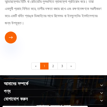
আন্ডারফ্লোর হিটিং বা রেডিয়েটর লুপগুলিতে ব্যাকফ্লো প্রতিরোধ করে। তারা
একমুখী প্রবাহ নিশ্চিত করে, তাপীয় দক্ষতা বজায় রাখে এবং রক্ষণাবেক্ষণকে সরলীকরণ
করে একটি বর্ধিত শ্যাঙ্ক ডিজাইনের সাথে রিসেসড বা ইনসুলেটেড ইনস্টলেশনের
জন্য উপযুক্ত।

«
1
2
3
»
আমাদের সম্পর্কে
পণ্য
যোগাযোগ করুন
আমাদের অনুসরণ করো