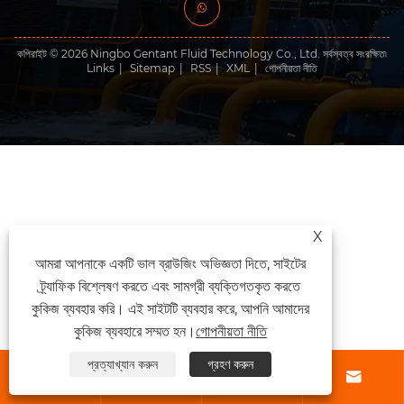
কপিরাইট © 2026 Ningbo Gentant Fluid Technology Co., Ltd. সর্বস্বত্ব সংরক্ষিত৷
Links
|
Sitemap
|
RSS
|
XML
|
গোপনীয়তা নীতি
X
আমরা আপনাকে একটি ভাল ব্রাউজিং অভিজ্ঞতা দিতে, সাইটের
ট্র্যাফিক বিশ্লেষণ করতে এবং সামগ্রী ব্যক্তিগতকৃত করতে
কুকিজ ব্যবহার করি। এই সাইটটি ব্যবহার করে, আপনি আমাদের
কুকিজ ব্যবহারে সম্মত হন।
গোপনীয়তা নীতি
প্রত্যাখ্যান করুন
গ্রহণ করুন



