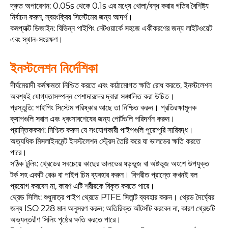
দ্রুত অপারেশন: 0.05s থেকে 0.1s এর মধ্যে খোলা/বন্ধ করার গতির বৈশিষ্ট্য
নির্বাচন করুন, স্বয়ংক্রিয় সিস্টেমের জন্য আদর্শ।
কমপ্যাক্ট ডিজাইন: বিভিন্ন পাইপিং নেটওয়ার্কে সহজে একীকরণের জন্য লাইটওয়েট
এবং স্থান-সংরক্ষণ।
ইনস্টলেশন নির্দেশিকা
দীর্ঘমেয়াদী কর্মক্ষমতা নিশ্চিত করতে এবং কাঠামোগত ক্ষতি রোধ করতে, ইনস্টলেশন
অবশ্যই যোগ্যতাসম্পন্ন পেশাদারদের দ্বারা সঞ্চালিত করা উচিত।
প্রস্তুতি: পাইপিং সিস্টেম পরিষ্কার আছে তা নিশ্চিত করুন। প্রতিরক্ষামূলক
ক্যাপগুলি সরান এবং ধ্বংসাবশেষের জন্য পোর্টগুলি পরিদর্শন করুন।
প্রান্তিককরণ: নিশ্চিত করুন যে সংযোগকারী পাইপগুলি পুরোপুরি সারিবদ্ধ।
অত্যধিক মিসলাইনমেন্ট ইনস্টলেশন স্ট্রেস তৈরি করে যা ভালভের ক্ষতি করতে
পারে।
সঠিক টুলিং: থ্রেডের সবচেয়ে কাছের ভালভের ষড়ভুজ বা অষ্টভুজ অংশে উপযুক্ত
টর্ক সহ একটি রেঞ্চ বা পাইপ চিম ব্যবহার করুন। বিপরীত প্রান্তে কখনই বল
প্রয়োগ করবেন না, কারণ এটি শরীরকে বিকৃত করতে পারে।
থ্রেড সিলিং: শুধুমাত্র পাইপ থ্রেডে PTFE সিলান্ট ব্যবহার করুন। থ্রেড দৈর্ঘ্যের
জন্য ISO 228 মান অনুসরণ করুন; অতিরিক্ত আঁটসাঁট করবেন না, কারণ থ্রেডটি
অভ্যন্তরীণ সিলিং পৃষ্ঠের ক্ষতি করতে পারে।