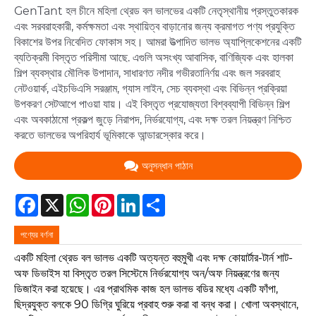
GenTant হল চীনে মহিলা থ্রেড বল ভালভের একটি নেতৃস্থানীয় প্রস্তুতকারক
এবং সরবরাহকারী, কর্মক্ষমতা এবং স্থায়িত্ব বাড়ানোর জন্য ক্রমাগত পণ্য প্রযুক্তি
বিকাশের উপর নিবেদিত ফোকাস সহ। আমরা উত্পাদিত ভালভ অ্যাপ্লিকেশনের একটি
ব্যতিক্রমী বিস্তৃত পরিসীমা আছে. এগুলি অসংখ্য আবাসিক, বাণিজ্যিক এবং হালকা
শিল্প ব্যবস্থার মৌলিক উপাদান, সাধারণত নদীর গভীরতানির্ণয় এবং জল সরবরাহ
নেটওয়ার্ক, এইচভিএসি সরঞ্জাম, গ্যাস লাইন, সেচ ব্যবস্থা এবং বিভিন্ন প্রক্রিয়া
উপকরণ সেটআপে পাওয়া যায়। এই বিস্তৃত প্রযোজ্যতা বিশ্বব্যাপী বিভিন্ন শিল্প
এবং অবকাঠামো প্রকল্প জুড়ে নিরাপদ, নির্ভরযোগ্য, এবং দক্ষ তরল নিয়ন্ত্রণ নিশ্চিত
করতে ভালভের অপরিহার্য ভূমিকাকে আন্ডারস্কোর করে।
অনুসন্ধান পাঠান
Facebook
X
WhatsApp
Pinterest
LinkedIn
Share
পণ্যের বর্ণনা
একটি মহিলা থ্রেড বল ভালভ একটি অত্যন্ত বহুমুখী এবং দক্ষ কোয়ার্টার-টার্ন শাট-
অফ ডিভাইস যা বিস্তৃত তরল সিস্টেমে নির্ভরযোগ্য অন/অফ নিয়ন্ত্রণের জন্য
ডিজাইন করা হয়েছে। এর প্রাথমিক কাজ হল ভালভ বডির মধ্যে একটি ফাঁপা,
ছিদ্রযুক্ত বলকে 90 ডিগ্রি ঘুরিয়ে প্রবাহ শুরু করা বা বন্ধ করা। খোলা অবস্থানে,