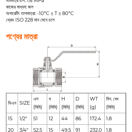
নামমাত্র চাপ: 1.6 MPa
কাজের মাধ্যম: জল
অপারেটিং তাপমাত্রা: -10°C ≤ T ≤ 80°C
থ্রেড ISO 228 মান মেনে চলে
পণ্যের মাত্রা
এল
খ
H
D
WT
মিন. বেধ
ডিএন
SIZE
(মিমি)
(মিমি)
(মিমি)
(মিমি)
(g)
(মিমি)
15
1/2"
51
12
44
86
172.4
1.8
20
3/4"
52.5
15
49.5
91
232.0
1.8