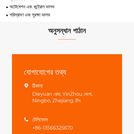
অটোমেশন এবং কন্ট্রোল ভালভ
পরিস্রাবণ এবং সুরক্ষা ভালভ
অনুসন্ধান পাঠান
যোগাযোগের তথ্য
ঠিকানা

Dieyuan রোড, YinZhou জেলা,
Ningbo, Zhejiang, চীন
টেলিফোন

+86-13566325670