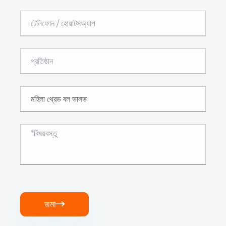
জমা
