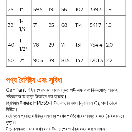
25
1"
59.5
19
56
102
339.3
1.9
1-
32
71
25
68
114
541.7
1.9
1/4"
1-
40
78
29
71
131
754.4
2.0
1/2"
50
2"
90.5
39
81.5
142
1201.3
2.2
পণ্য বৈশিষ্ট্য এবং সুবিধা
GenTant মহিলা থ্রেড বল ভালভ দ্রুত শাট-অফ এবং নির্ভরযোগ্য প্রবাহ
সক্রিয়করণের জন্য ডিজাইন করা হয়েছে।
প্রিমিয়াম উপাদান: HPb59-1 উচ্চ-মানের ব্রাস (ন্যাশনাল স্ট্যান্ডার্ড) থেকে
নির্মিত।
সর্বোত্তম প্রবাহ: সর্বনিম্ন সম্ভাব্য প্রবাহ প্রতিরোধের প্রস্তাব করে (কার্যকরভাবে
শূন্য)।
উচ্চ কর্মক্ষমতা: বন্ধ করার সময় উচ্চ চাপের পার্থক্য সহ্য করতে সক্ষম।