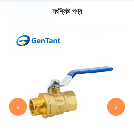
সংশ্লিষ্ট পণ্য
ফ্লো কন্ট্রোল গ্লোব ভালভ
আরো দেখুন >>

