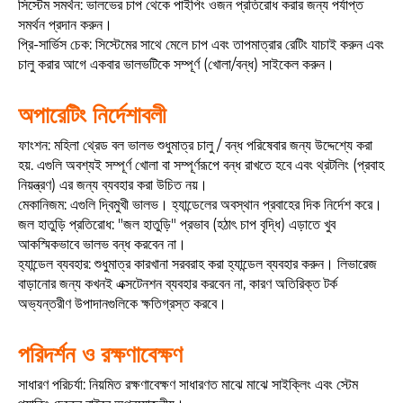
সিস্টেম সমর্থন: ভালভের চাপ থেকে পাইপিং ওজন প্রতিরোধ করার জন্য পর্যাপ্ত
সমর্থন প্রদান করুন।
প্রি-সার্ভিস চেক: সিস্টেমের সাথে মেলে চাপ এবং তাপমাত্রার রেটিং যাচাই করুন এবং
চালু করার আগে একবার ভালভটিকে সম্পূর্ণ (খোলা/বন্ধ) সাইকেল করুন।
অপারেটিং নির্দেশাবলী
ফাংশন: মহিলা থ্রেড বল ভালভ শুধুমাত্র চালু / বন্ধ পরিষেবার জন্য উদ্দেশ্যে করা
হয়. এগুলি অবশ্যই সম্পূর্ণ খোলা বা সম্পূর্ণরূপে বন্ধ রাখতে হবে এবং থ্রটলিং (প্রবাহ
নিয়ন্ত্রণ) এর জন্য ব্যবহার করা উচিত নয়।
মেকানিজম: এগুলি দ্বিমুখী ভালভ। হ্যান্ডেলের অবস্থান প্রবাহের দিক নির্দেশ করে।
জল হাতুড়ি প্রতিরোধ: "জল হাতুড়ি" প্রভাব (হঠাৎ চাপ বৃদ্ধি) এড়াতে খুব
আকস্মিকভাবে ভালভ বন্ধ করবেন না।
হ্যান্ডেল ব্যবহার: শুধুমাত্র কারখানা সরবরাহ করা হ্যান্ডেল ব্যবহার করুন। লিভারেজ
বাড়ানোর জন্য কখনই এক্সটেনশন ব্যবহার করবেন না, কারণ অতিরিক্ত টর্ক
অভ্যন্তরীণ উপাদানগুলিকে ক্ষতিগ্রস্ত করবে।
পরিদর্শন ও রক্ষণাবেক্ষণ
সাধারণ পরিচর্যা: নিয়মিত রক্ষণাবেক্ষণ সাধারণত মাঝে মাঝে সাইক্লিং এবং স্টেম