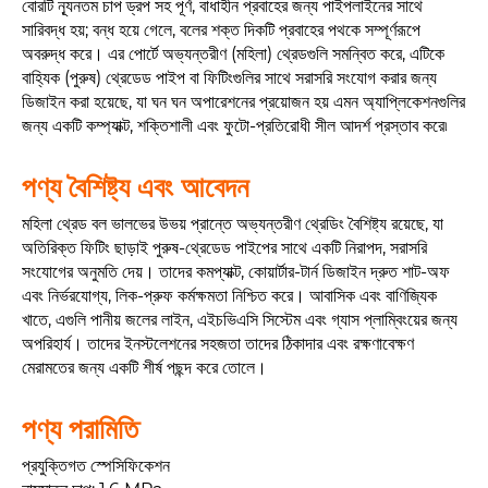
বোরটি ন্যূনতম চাপ ড্রপ সহ পূর্ণ, বাধাহীন প্রবাহের জন্য পাইপলাইনের সাথে
সারিবদ্ধ হয়; বন্ধ হয়ে গেলে, বলের শক্ত দিকটি প্রবাহের পথকে সম্পূর্ণরূপে
অবরুদ্ধ করে। এর পোর্টে অভ্যন্তরীণ (মহিলা) থ্রেডগুলি সমন্বিত করে, এটিকে
বাহ্যিক (পুরুষ) থ্রেডেড পাইপ বা ফিটিংগুলির সাথে সরাসরি সংযোগ করার জন্য
ডিজাইন করা হয়েছে, যা ঘন ঘন অপারেশনের প্রয়োজন হয় এমন অ্যাপ্লিকেশনগুলির
জন্য একটি কম্প্যাক্ট, শক্তিশালী এবং ফুটো-প্রতিরোধী সীল আদর্শ প্রস্তাব করে৷
পণ্য বৈশিষ্ট্য এবং আবেদন
মহিলা থ্রেড বল ভালভের উভয় প্রান্তে অভ্যন্তরীণ থ্রেডিং বৈশিষ্ট্য রয়েছে, যা
অতিরিক্ত ফিটিং ছাড়াই পুরুষ-থ্রেডেড পাইপের সাথে একটি নিরাপদ, সরাসরি
সংযোগের অনুমতি দেয়। তাদের কমপ্যাক্ট, কোয়ার্টার-টার্ন ডিজাইন দ্রুত শাট-অফ
এবং নির্ভরযোগ্য, লিক-প্রুফ কর্মক্ষমতা নিশ্চিত করে। আবাসিক এবং বাণিজ্যিক
খাতে, এগুলি পানীয় জলের লাইন, এইচভিএসি সিস্টেম এবং গ্যাস প্লাম্বিংয়ের জন্য
অপরিহার্য। তাদের ইনস্টলেশনের সহজতা তাদের ঠিকাদার এবং রক্ষণাবেক্ষণ
মেরামতের জন্য একটি শীর্ষ পছন্দ করে তোলে।
পণ্য পরামিতি
প্রযুক্তিগত স্পেসিফিকেশন