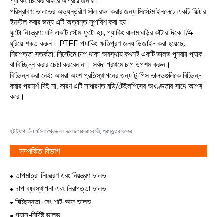
প্যাকিং চেকের বাইরে অপ্রয়োজনীয়।
পরিস্রাবণ: ভালভের অভ্যন্তরীণ সীল রক্ষা করার জন্য সিস্টেম ইনলেটে একটি ফিল্টার
ইনস্টল করার জন্য এটি অত্যন্ত সুপারিশ করা হয়।
ফুটো নিয়ন্ত্রণ: যদি একটি স্টেম ফুটো হয়, প্যাকিং বাদাম ঘড়ির কাঁটার দিকে 1/4
ঘুরিয়ে শক্ত করুন। PTFE প্যাকিং ক্ষতিপূরণ জন্য ডিজাইন করা হয়েছে.
নিরাপত্তা সতর্কতা: সিস্টেমে চাপ থাকা অবস্থায় কখনই একটি ভালভ পুনরায় প্যাক
বা বিচ্ছিন্ন করার চেষ্টা করবেন না। সর্বদা প্রথমে চাপ উপশম করুন।
বিচ্ছিন্ন করা নেই: আমরা অংশ প্রতিস্থাপনের জন্য টু-পিস ভালভগুলিকে বিচ্ছিন্ন
করার পরামর্শ দিই না, কারণ এটি সাধারণত বডি/টেইলপিসের অখণ্ডতার সাথে আপস
করে।
হট ট্যাগ: চীন মহিলা থ্রেড বল ভালভ সরবরাহকারী, প্রস্তুতকারকের
সম্পর্কিত বিভাগ
তাপমাত্রা নিয়ন্ত্রণ এবং নিয়ন্ত্রণ ভালভ
চাপ ব্যবস্থাপনা এবং নিরাপত্তা ভালভ
বিচ্ছিন্নতা এবং শাট-অফ ভালভ
গ্যাস-নির্দিষ্ট ভালভ