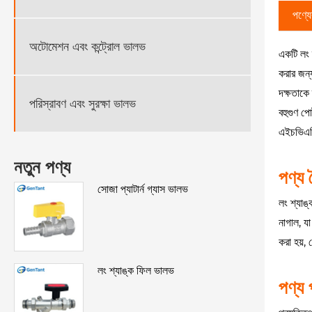
পণ্যের
অটোমেশন এবং কন্ট্রোল ভালভ
একটি লং শ
করার জন্
দক্ষতাকে
পরিস্রাবণ এবং সুরক্ষা ভালভ
বহুগুণ পো
এইচভিএসি 
নতুন পণ্য
পণ্য 
সোজা প্যাটার্ন গ্যাস ভালভ
লং শ্যাঙ্
নাগাল, যা
করা হয়, 
লং শ্যাঙ্ক ফিল ভালভ
পণ্য 