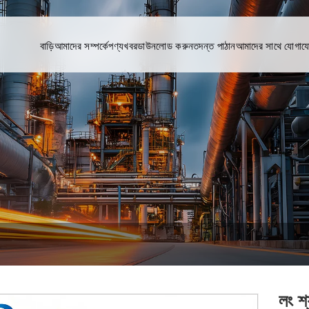
বাড়ি
আমাদের সম্পর্কে
পণ্য
খবর
ডাউনলোড করুন
তদন্ত পাঠান
আমাদের সাথে যোগায
লং শ্