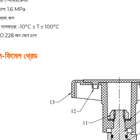
িগত স্পেসিফিকেশন
র চাপ: 1.6 MPa
ধ্যম: জল
ং তাপমাত্রা: -10°C ≤ T ≤ 100°C
SO 228 মান মেনে চলে
ল-ফিমেল থ্রেড