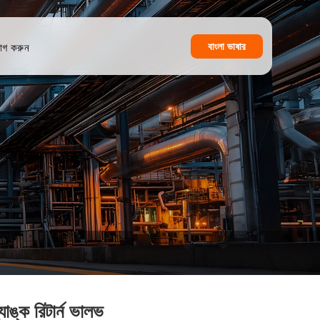
বাংলা ভাষার
োগ করুন
যাঙ্ক রিটার্ন ভালভ