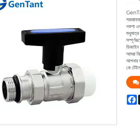
GenTant
সরবরাহক
নকশা এব
শুধুমাত্র
সম্পূর্ণ
ডিজাইন থ
আমরা বিশ
আপনার সঠ
কে টেইল
F