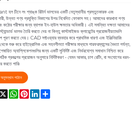
 হল চীনে লং শ্যাঙ্ক রিটার্ন ভালভের একটি নেতৃস্থানীয় প্রস্তুতকারক এবং
ারী, উন্নত পণ্য প্রযুক্তি বিকাশের উপর নিবেদিত ফোকাস সহ। আমাদের কারখানা পণ্য
ং কঠোর পরীক্ষার জন্য ব্যাপক ইন-হাউস ক্ষমতার অধিকারী। এই সমন্বিত দক্ষতা আমাদের
 স্ট্যান্ডার্ড ভালভ তৈরি করতে দেয় না কিন্তু কাস্টমাইজড ক্লায়েন্টের প্রয়োজনীয়তাগুলি
রূপে পূরণ করতে দেয়। CAD সফ্টওয়্যার ব্যবহার করে প্রাথমিক ধারণা এবং ইঞ্জিনিয়ারিং
েকে শুরু করে হাইড্রোলিক এবং সহনশীলতা পরীক্ষার মাধ্যমে পারফরম্যান্সের বৈধতা পর্যন্ত,
েষায়িত অ্যাপ্লিকেশনগুলির জন্য একটি সুনির্দিষ্ট এবং নির্ভরযোগ্য সমাধান নিশ্চিত করে
িক প্রকল্পের প্রয়োজন অনুসারে নির্দিষ্টকরণ - যেমন আকার, চাপ রেটিং, বা সংযোগের ধরন-
র করতে পারি৷
অনুসন্ধান পাঠান
acebook
X
WhatsApp
Pinterest
LinkedIn
Share