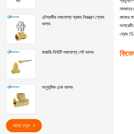
প্রযুক্ত
নামমাত্
কাজের মা
চৌম্বকীয় লকযোগ্য প্রবাহ নিয়ন্ত্রণ গ্লোব
ভালভ
অপারেটি
থ্রেড I
ফিমে
মাঝারি-ডিউটি ​​লকযোগ্য গেট ভালভ
অনুভূমিক চেক ভালভ
আরো দেখুন