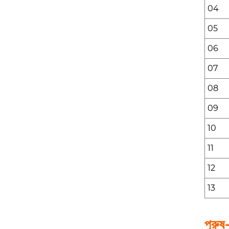
04
05
06
07
08
09
10
11
12
13
পুরুষ