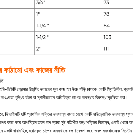
3/4"
73
1"
78
1-1/4 "
84
1-1/2 "
103
2"
111
র কাঠামো এবং কাজের নীতি
তি
্ট হেভি-ডিউটি ​​প্রেসার রিডুসিং ভালভের মূল কাজ হল উচ্চ খাঁড়ি চাপকে একটি স্থিতিশীল, ক্রমাঙ
 অখণ্ডতা বৃদ্ধির ঘটনা বা স্থানীয়ভাবে অতিরিক্ত চাপের অবস্থার বিরুদ্ধে সুরক্ষিত করা।
ভাবে, ডিভাইসটি দুটি প্রাথমিক শক্তির ভারসাম্য বজায় রেখে একটি হাইড্রোলিক ভারসাম্য স্থা
 উপর কাজ করে আপস্ট্রিম তরল চাপ দ্বারা সৃষ্ট গতিশীল বন্ধ শক্তির বিরুদ্ধে, একটি খোলা
াবে একটি ধারাবাহিক, হ্রাসকৃত চাপের অবস্থাকে রক্ষণাবেক্ষণ করে, তরল সরবরাহ এবং সিস্টে