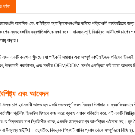
 বর্ণনা
ালভগুলি আবাসিক এবং বাণিজ্যিক অ্যাপ্লিকেশনগুলির দাবিতে শক্তিশালী কার্যকারিতার জন্য ইঞ
ে শেষ-ব্যবহারকারীর যন্ত্রপাতিগুলিকে রক্ষা করে। সামঞ্জস্যপূর্ণ, নিয়ন্ত্রিত আউটলেট চাপের গ্যা
আয়ু বাড়ায়।
 এমন একটি কারখানা খুঁজছেন যা পাইকারি সমাধান এবং সম্পূর্ণ কাস্টমাইজড পরিষেবা উ
ন্ত্রণ, উদ্ভাবনী প্রকৌশল, এবং নমনীয় OEM/ODM সমর্থন একত্রিত করি যাতে আপনার নির্দিষ্
।
বৈশিষ্ট্য এবং আবেদন
-শুল্ক চাপ হ্রাসকারী ভালভ হল একটি গুরুত্বপূর্ণ তরল নিয়ন্ত্রণ উপাদান যা স্বয়ংক্রিয়
বর্তনশীল থ্রটলিং ডিভাইস হিসাবে কাজ করে; প্রবাহ এলাকা পরিবর্তন করে, এটি একটি নিয়ন্ত্
করে যে নিম্নধারার চাপ স্থিতিশীল থাকে, এমনকি উল্লেখযোগ্য আপস্ট্রিম ওঠানামা সহ। মূল বৈ
 বা উল্লম্ব মাউন্টিং)। তদ্ব্যতীত, নিয়ন্ত্রক স্প্রিংটি পানির প্রবাহ থেকে সম্পূর্ণরূপে বিচ