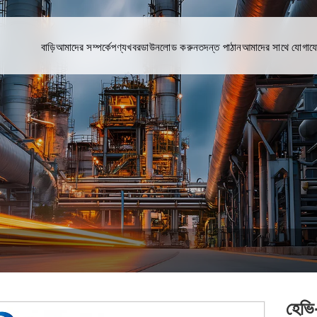
বাড়ি
আমাদের সম্পর্কে
পণ্য
খবর
ডাউনলোড করুন
তদন্ত পাঠান
আমাদের সাথে যোগায
হেভি