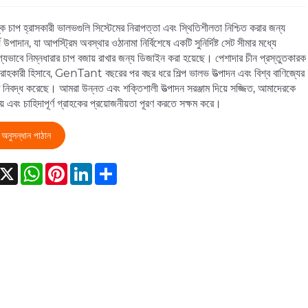
্ক চাপ হ্রাসকারী ভালভগুলি সিস্টেমের নিরাপত্তা এবং স্থিতিশীলতা নিশ্চিত করার জন্য
য উপাদান, যা আপস্ট্রিম অবস্থার ওঠানামা নির্বিশেষে একটি সুনির্দিষ্ট সেট সীমার মধ্যে
গ্যভাবে নিম্নধারার চাপ বজায় রাখার জন্য ডিজাইন করা হয়েছে। পেশাদার চীন প্রস্তুতকারক
রাহকারী হিসাবে, GenTant বছরের পর বছর ধরে শিল্প ভালভ উত্পাদন এবং বিশ্ব বাণিজ্যের
টি নিবদ্ধ করেছে। আমরা উন্নত এবং শক্তিশালী উত্পাদন সরঞ্জাম দিয়ে সজ্জিত, আমাদেরকে
যময় এবং চাহিদাপূর্ণ গ্রাহকের প্রয়োজনীয়তা পূরণ করতে সক্ষম করে।
অনুসন্ধান পাঠান
acebook
X
WhatsApp
Pinterest
LinkedIn
Share