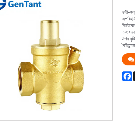
ভারী-শুল
অপরিহার্
নির্ভরযো
এবং সরব
উপর দৃষ্
বৈচিত্র্
F