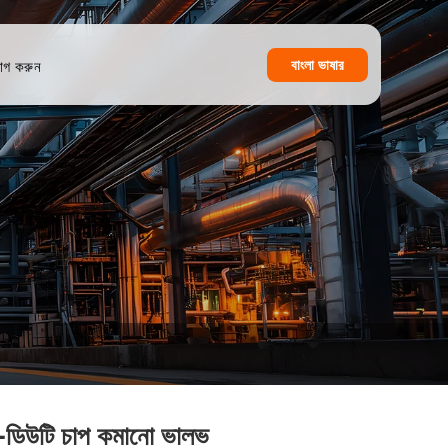
বাংলা ভাষার
োগ করুন
-ডিউটি ​​চাপ কমানো ভালভ