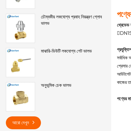
পণ্যে
চৌম্বকীয় লকযোগ্য প্রবাহ নিয়ন্ত্রণ গ্লোব
ভালভ
থ্রেডেড
DN15
প্রযুক্ত
মাঝারি-ডিউটি ​​লকযোগ্য গেট ভালভ
সর্বাধিক
প্রেসার র
আউটলেট প্
কাজের ত
অনুভূমিক চেক ভালভ
পণ্যের মা
আরো দেখুন