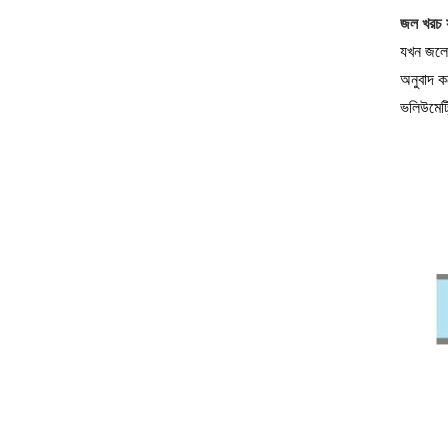
জল খরচ স
যখন জলের 
অনুবাদ ক
ভলিউমেট্