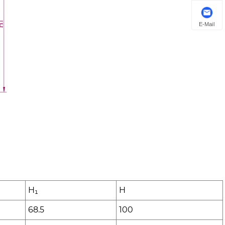
E-Mail
H₁
H
68.5
100