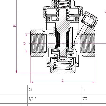
G
L
1/2 "
70