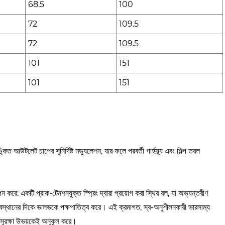
68.5
100
72
109.5
72
109.5
101
151
101
151
্কিত আউটলেট চাপের সুনির্দিষ্ট মড্যুলেশন, যার ফলে পরবর্তী গার্হস্থ্য এবং শিল্প তরল
পন করে: একটি প্রাক-টেনশনযুক্ত স্প্রিং দ্বারা প্রয়োগ করা স্থির বল, যা অভ্যন্তরীণ
 অবস্থানের দিকে ভালভকে পক্ষপাতিত্ব করে। এই ক্রমাগত, স্ব-অনুশীলনকারী ভারসাম্য
ম সুরক্ষা উভয়কেই অনুকূল করে।