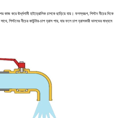
উপর কাজ করে ঊর্ধ্বগামী হাইড্রোলিক চাপকে ছাড়িয়ে যায়। ফলস্বরূপ, পিস্টন নীচের দিকে
থে, পিস্টনের নীচের কাউন্টার-চাপ হ্রাস পায়, যার ফলে চাপ হ্রাসকারী ভালভের মাধ্যমে