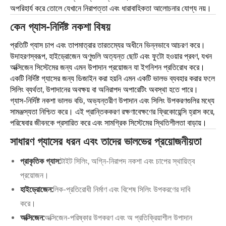
অপরিহার্য করে তোলে যেখানে নিরাপত্তা এবং ধারাবাহিকতা আলোচনার যোগ্য নয়।
কেন গ্যাস-নির্দিষ্ট নকশা বিষয়
প্রতিটি গ্যাস চাপ এবং তাপমাত্রার তারতম্যের অধীনে ভিন্নভাবে আচরণ করে।
উদাহরণস্বরূপ, হাইড্রোজেন অণুগুলি অত্যন্ত ছোট এবং ফুটো হওয়ার প্রবণ, যখন
অক্সিজেন সিস্টেমের জন্য এমন উপাদান প্রয়োজন যা ইগনিশন প্রতিরোধ করে।
একটি নির্দিষ্ট গ্যাসের জন্য ডিজাইন করা হয়নি এমন একটি ভালভ ব্যবহার করার ফলে
সিলিং ব্যর্থতা, উপাদানের অবক্ষয় বা অনিরাপদ অপারেটিং অবস্থা হতে পারে।
গ্যাস-নির্দিষ্ট নকশা ভালভ বডি, অভ্যন্তরীণ উপাদান এবং সিলিং উপকরণগুলির মধ্যে
সামঞ্জস্যতা নিশ্চিত করে। এই প্রান্তিককরণ রক্ষণাবেক্ষণের ফ্রিকোয়েন্সি হ্রাস করে,
পরিষেবার জীবনকে প্রসারিত করে এবং সামগ্রিক সিস্টেমের স্থিতিশীলতা বাড়ায়।
সাধারণ গ্যাসের ধরন এবং তাদের ভালভের প্রয়োজনীয়তা
প্রাকৃতিক গ্যাস:
টাইট সিলিং, অগ্নি-নিরাপদ নকশা এবং চাপের স্থায়িত্ব
প্রয়োজন।
হাইড্রোজেন:
লিক-প্রতিরোধী নির্মাণ এবং বিশেষ সিলিং উপকরণের দাবি
করে।
অক্সিজেন:
অক্সিজেন-পরিষ্কার উপকরণ এবং অ প্রতিক্রিয়াশীল উপাদান