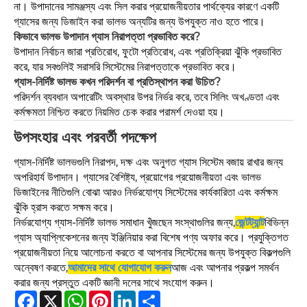
না। উপাদানের সামঞ্জস্য এবং সিল করার প্রয়োজনীয়তার পার্থক্যের কারণে একটি
গ্যাসের জন্য ডিজাইন করা ভালভ অন্যটির জন্য উপযুক্ত নাও হতে পারে।
কিভাবে ভালভ উপাদান গ্যাস নিরাপত্তা প্রভাবিত করে?
উপাদান নির্বাচন জারা প্রতিরোধ, ফুটো প্রতিরোধ, এবং প্রতিক্রিয়া ঝুঁকি প্রভাবিত
করে, যার সবগুলিই সরাসরি সিস্টেমের নিরাপত্তাকে প্রভাবিত করে।
গ্যাস-নির্দিষ্ট ভালভ কখন পরিদর্শন বা প্রতিস্থাপন করা উচিত?
পরিদর্শন ব্যবধান অপারেটিং অবস্থার উপর নির্ভর করে, তবে সিলিং অখণ্ডতা এবং
কর্মক্ষমতা নিশ্চিত করতে নিয়মিত চেক করার পরামর্শ দেওয়া হয়।
উপসংহার এবং পরবর্তী পদক্ষেপ
গ্যাস-নির্দিষ্ট ভালভগুলি নিরাপদ, দক্ষ এবং অনুগত গ্যাস সিস্টেম বজায় রাখার জন্য
অপরিহার্য উপাদান। গ্যাসের বৈশিষ্ট্য, প্রয়োগের প্রয়োজনীয়তা এবং ভালভ
ডিজাইনের নীতিগুলি বোঝা আরও নির্ভরযোগ্য সিস্টেমের কার্যকারিতা এবং কর্মক্ষম
ঝুঁকি হ্রাস করতে সক্ষম করে।
নির্ভরযোগ্য গ্যাস-নির্দিষ্ট ভালভ সমাধান খুঁজছেন সংস্থাগুলির জন্য,
জেন্টট্যান্ট
বিভিন্ন
গ্যাস অ্যাপ্লিকেশনের জন্য ইঞ্জিনিয়ার করা বিশেষ পণ্য অফার করে। প্রযুক্তিগত
প্রয়োজনীয়তা নিয়ে আলোচনা করতে বা আপনার সিস্টেমের জন্য উপযুক্ত বিকল্পগুলি
অন্বেষণ করতে,
আমাদের সাথে যোগাযোগ করুন
আজ এবং আপনার প্রকল্প সমর্থন
করার জন্য প্রস্তুত একটি জ্ঞানী দলের সাথে সংযোগ করুন।
Facebook
X
WhatsApp
Pinterest
LinkedIn
Share