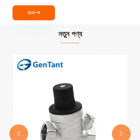
জমা

নতুন পণ্য
মোটরচালিত বল ভালভ
আরো দেখুন >>

