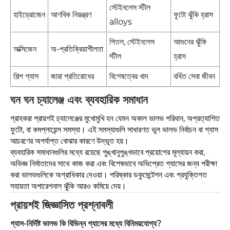
স্টেইনলেস স্টীল
আণবিক নিয়ন্ত্রণ
ফুটো ঝুঁকি হ্রাস
হাইড্রোজেন
alloys
পিতল, স্টেইনলেস
আগুনের ঝুঁকি
অ-প্রতিক্রিয়াশীলতা
অক্সিজেন
স্টীল
হ্রাস
জারা প্রতিরোধের
বিশেষত্বের খাদ
বর্ধিত সেবা জীবন
শিল্প গ্যাস
ঘন ঘন চ্যালেঞ্জ এবং ব্যবহারিক সমাধান
গ্রাহকরা প্রায়শই চ্যালেঞ্জের মুখোমুখি হন যেমন অকাল ভালভ পরিধান, অপ্রত্যাশিত
ফুটো, বা কমপ্লায়েন্স সমস্যা। এই সমস্যাগুলি সাধারণত ভুল ভালভ নির্বাচন বা গ্যাস
আচরণের অপর্যাপ্ত বোঝার কারণে উদ্ভূত হয়।
ব্যবহারিক সমাধানগুলির মধ্যে রয়েছে পুঙ্খানুপুঙ্খভাবে প্রয়োগের মূল্যায়ন করা,
অভিজ্ঞ নির্মাতাদের সাথে কাজ করা এবং বিশেষভাবে অভিপ্রেত গ্যাসের জন্য পরীক্ষা
করা ভালভগুলিকে অগ্রাধিকার দেওয়া। পরিষ্কার ডকুমেন্টেশন এবং প্রযুক্তিগত
সহায়তা অপারেশনাল ঝুঁকি আরও কমিয়ে দেয়।
প্রায়শই জিজ্ঞাসিত প্রশ্নাবলী
গ্যাস-নির্দিষ্ট ভালভ কি বিভিন্ন গ্যাসের মধ্যে বিনিময়যোগ্য?