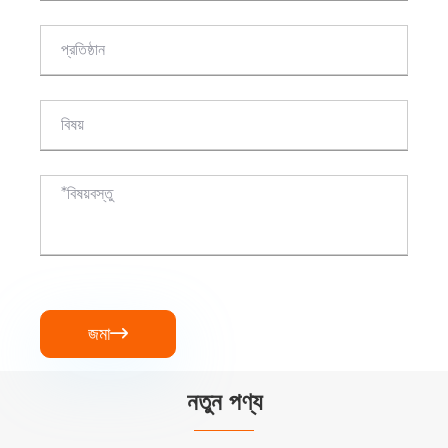
জমা

নতুন পণ্য