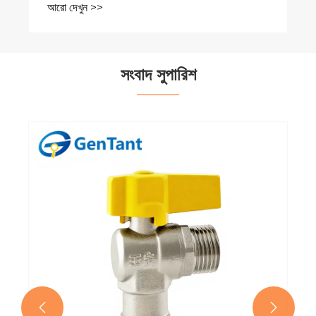
আরো দেখুন >>
সংবাদ সুপারিশ

