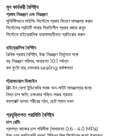
মূল কার্যকরী বৈশিষ্ট্য
প্রবাহ নিয়ন্ত্রণ এবং নিয়ন্ত্রণ
সুনির্দিষ্টভাবে পাইপিং সিস্টেমে প্রবাহ বিতরণ সামঞ্জস্য করুন
সিস্টেমের প্রতিটি শাখায় স্থিতিশীল প্রবাহ বজায় রাখুন
সিস্টেমে হাইড্রোলিক ভারসাম্যহীনতা প্রতিরোধ করুন
হাইড্রোলিক বৈশিষ্ট্য
রৈখিক প্রবাহ বৈশিষ্ট্য, উচ্চ নিয়ন্ত্রণ নির্ভুলতা সঙ্গে
বড় নিয়ন্ত্রণ পরিসর, সাধারণত 10:1 পর্যন্ত
কম ফুটো হার, চমৎকার sealing কর্মক্ষমতা
স্ট্রাকচারাল ডিজাইন
বিল্ট-ইন ফ্লো ইন্ডিকেটর সহজ অন-সাইট সামঞ্জস্যের জন্য
নিম্ন চাপ ক্ষতি, চমৎকার শক্তি-সঞ্চয় প্রভাব
কমপ্যাক্ট ভালভ শরীরের গঠন, ছোট স্থান দখল
প্রযুক্তিগত পরামিতি বৈশিষ্ট্য
চাপ রেটিং
প্রশস্ত কাজের চাপ পরিসীমা (সাধারণত 0.6 - 4.0 MPa)
উচ্চ-চাপ প্রতিরোধী নকশা, বিভিন্ন শিল্প সিস্টেমের জন্য উপযুক্ত