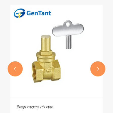


ত্রিভুজ লকযোগ্য গেট ভালভ